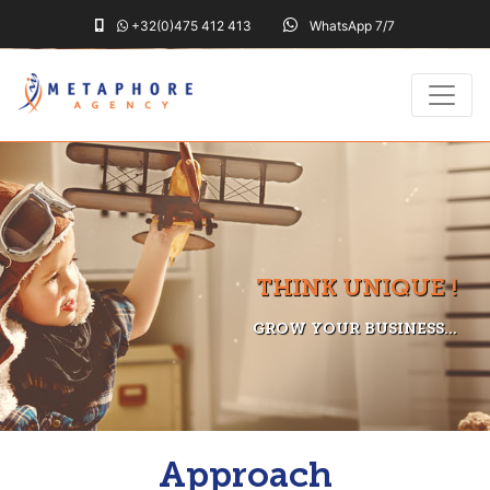
+32(0)475 412 413
WhatsApp 7/7
THINK UNIQUE !
GROW YOUR BUSINESS...
Approach